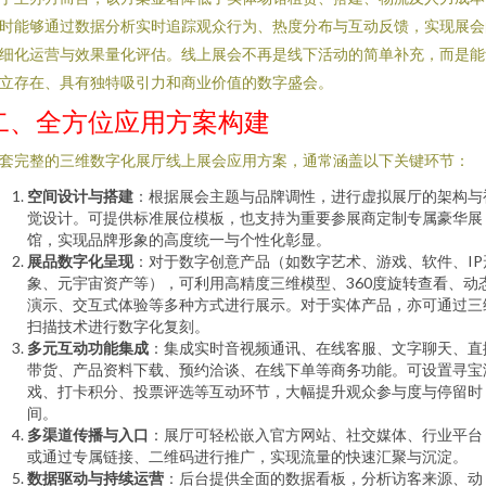
时能够通过数据分析实时追踪观众行为、热度分布与互动反馈，实现展会
细化运营与效果量化评估。线上展会不再是线下活动的简单补充，而是能
立存在、具有独特吸引力和商业价值的数字盛会。
二、全方位应用方案构建
套完整的三维数字化展厅线上展会应用方案，通常涵盖以下关键环节：
空间设计与搭建
：根据展会主题与品牌调性，进行虚拟展厅的架构与
觉设计。可提供标准展位模板，也支持为重要参展商定制专属豪华展
馆，实现品牌形象的高度统一与个性化彰显。
展品数字化呈现
：对于数字创意产品（如数字艺术、游戏、软件、IP
象、元宇宙资产等），可利用高精度三维模型、360度旋转查看、动
演示、交互式体验等多种方式进行展示。对于实体产品，亦可通过三
扫描技术进行数字化复刻。
多元互动功能集成
：集成实时音视频通讯、在线客服、文字聊天、直
带货、产品资料下载、预约洽谈、在线下单等商务功能。可设置寻宝
戏、打卡积分、投票评选等互动环节，大幅提升观众参与度与停留时
间。
多渠道传播与入口
：展厅可轻松嵌入官方网站、社交媒体、行业平台
或通过专属链接、二维码进行推广，实现流量的快速汇聚与沉淀。
数据驱动与持续运营
：后台提供全面的数据看板，分析访客来源、动