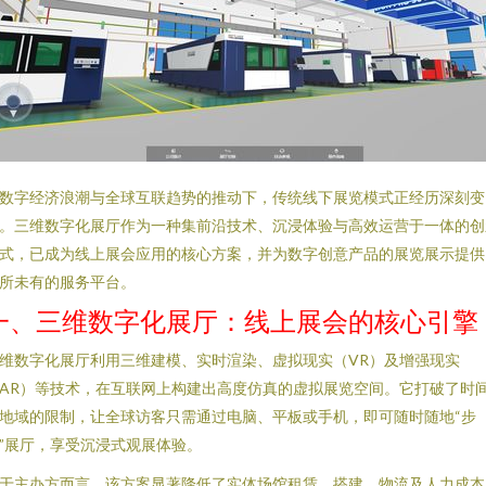
数字经济浪潮与全球互联趋势的推动下，传统线下展览模式正经历深刻变
。三维数字化展厅作为一种集前沿技术、沉浸体验与高效运营于一体的创
式，已成为线上展会应用的核心方案，并为数字创意产品的展览展示提供
所未有的服务平台。
一、三维数字化展厅：线上展会的核心引擎
维数字化展厅利用三维建模、实时渲染、虚拟现实（VR）及增强现实
AR）等技术，在互联网上构建出高度仿真的虚拟展览空间。它打破了时
地域的限制，让全球访客只需通过电脑、平板或手机，即可随时随地“步
”展厅，享受沉浸式观展体验。
于主办方而言，该方案显著降低了实体场馆租赁、搭建、物流及人力成本