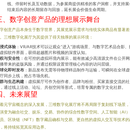
线、停留时长及互动数据，为参展商提供精准的客户洞察，并支持展
结束后内容的长期留存与回放，延长展会价值生命周期。
三、数字创意产品的理想展示舞台
字创意产品本身生于数字世界，其展览展示需求与传统实体商品有显著差
。三维数字化展厅为其提供了得天独厚的展示环境：
浸式体验
：VR/AR技术可以让观众“进入”游戏场景、与数字艺术品合影、
虚拟软件界面，获得超越图片和视频的深度认知。
权与安全性
：在可控的虚拟环境内展示，能有效减少高清源文件在公开网
播带来的盗版风险，并通过权限设置管理核心内容的访问层级。
球化即时发布
：新品发布无需等待物理样品制作与运输，可瞬间在全球虚
厅同步上线，抢占市场先机。
群与生态构建
：虚拟展厅可作为创作者、品牌与粉丝、买家直接交流的社
，通过线上活动、论坛、共创空间等形式，培育专属的数字文化社群。
四、未来展望
着元宇宙概念的深入发展，三维数字化展厅将不再局限于复刻线下场景，
演变为融合社交、娱乐、交易、协作的综合性数字空间。人工智能（AI
员、区块链（NFT）数字藏品确权与交易、更自然的虚拟人交互等技术的
，将持续拓宽其应用边界。