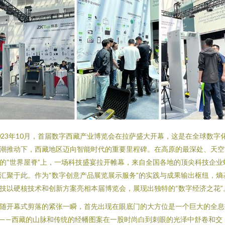
023年10月，首届数字西藏产业博览会在拉萨盛大开幕，这是在全球数字
潮推动下，西藏地区迈向智能时代的重要里程碑。在高原的最深处、天空
的“世界屋脊”上，一场科技盛宴拉开帷幕，来自全国各地的顶尖科技企业
汇聚于此。作为“数字创意产品展览展示服务”的实践与成果输出枢纽，熵
技以硬核技术和创新方案亮相本届博览会，展现出独特的“数字经济之花”
随开幕式剪落的紧张一瞬，首先出现在眼底门的大方位是一个巨大的全息
——西藏的山脉和传统的经幡图案在一股时尚白到刺眼的光泽中舒卷和交