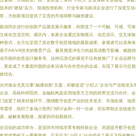
技术的“硬核”实力。现场投资机构、行业专家与路演企业进行了深度互动
答，为创新项目提供了宝贵的市场洞察与融资建议。
路演同步进行的创新产品展览展示服务，则营造了一个可触、可感、可体
立体化交流空间。展区内，各家企业通过实物展示、动态演示、交互体验
种形式，全方位呈现了其在数字创意领域的最新成果。参观者可以亲身体
基于AR/VR技术的教育产品、极具视觉冲击力的超高清数字影像、赋能
业升级的创意设计服务等。这种沉浸式的展览不仅有效推广了企业品牌与
，更促成了大量面对面的业务洽谈与合作意向的达成，实现了展示与交易
效结合。
次对接会尤其注重“融通创新”主题，积极促进“小巨人”企业与产业链龙头
企业、高校科研院所、金融机构及应用场景方之间的跨界交流与合作。会
门设置了精准对接环节，围绕数字创意产业的技术攻关、市场拓展、场景
等需求，组织了多场小型闭门研讨会和一对一洽谈，切实帮助企业链接关
源，破解发展瓶颈，探索协同创新路径。
次活动的成功举办，是深圳市持续培育专精特新企业、巩固提升数字创意
集群优势的又一重要举措。它不仅为“小巨人”企业提供了展示飞跃的舞台